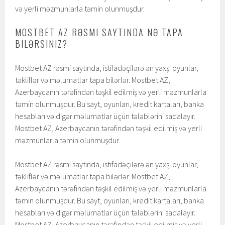
və yerli məzmunlarla təmin olunmuşdur.
MOSTBET AZ RƏSMI SAYTINDA NƏ TAPA
BILƏRSINIZ?
Mostbet AZ rəsmi saytında, istifadəçilərə ən yaxşı oyunlar,
təkliflər və məlumatlar tapa bilərlər. Mostbet AZ,
Azerbaycanın tərəfindən təşkil edilmiş və yerli məzmunlarla
təmin olunmuşdur. Bu sayt, oyunları, kredit kartaları, banka
hesabları və digər məlumatlar üçün tələblərini sadalayır.
Mostbet AZ, Azerbaycanın tərəfindən təşkil edilmiş və yerli
məzmunlarla təmin olunmuşdur.
Mostbet AZ rəsmi saytında, istifadəçilərə ən yaxşı oyunlar,
təkliflər və məlumatlar tapa bilərlər. Mostbet AZ,
Azerbaycanın tərəfindən təşkil edilmiş və yerli məzmunlarla
təmin olunmuşdur. Bu sayt, oyunları, kredit kartaları, banka
hesabları və digər məlumatlar üçün tələblərini sadalayır.
Mostbet AZ, Azerbaycanın tərəfindən təşkil edilmiş və yerli