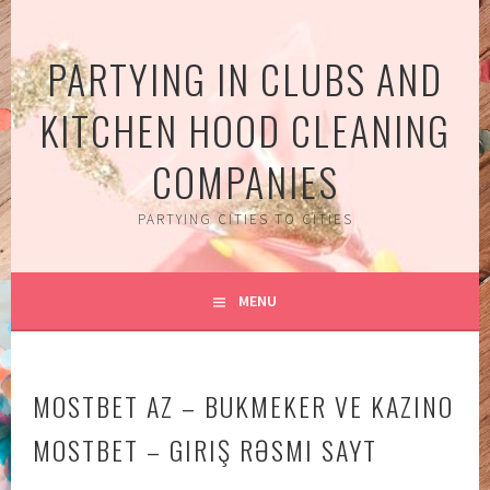
Skip
to
PARTYING IN CLUBS AND
content
KITCHEN HOOD CLEANING
COMPANIES
PARTYING CITIES TO CITIES
MENU
MOSTBET AZ – BUKMEKER VE KAZINO
MOSTBET – GIRIŞ RƏSMI SAYT